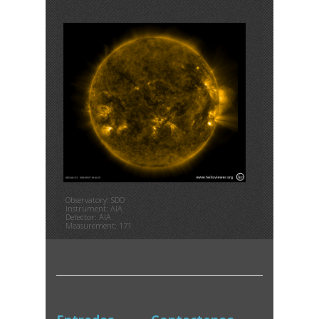
Observatory: SDO
Instrument: AIA
Detector: AIA
Measurement: 171