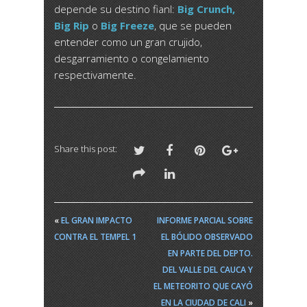
depende su destino fianl:
Big Crunch,
Big Rip
o
Big Freeze
, que se pueden
entender como un gran crujido,
desgarramiento o congelamiento
respectivamente.
Share this post:
«
EL GRAN IMPACTO
INFORME PARCIAL SOBRE
CONTRA EL TEMPEL 1
EL BÓLIDO OBSERVADO
EN PARTE DEL DEPTO.
DEL VALLE DEL CAUCA Y
EL METEORITO QUE CAYÓ
EN LA CIUDAD DE CALI
»