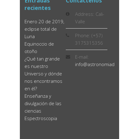
Entradas
Contactenos
recientes
Address: Cali-
Enero 20 de 2019,
Valle
eclipse total de
Phone: (+57)
Luna
3175315356
Equinoccio de
otoño
E-mail:
¿Qué tan grande
info@astronomiadidactica.co
es nuestro
Universo y dónde
nos encontramos
en él?
Enseñanza y
divulgación de las
ciencias
Espectroscopia