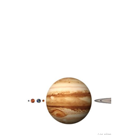
Saturno tendría un diámetro de 4.6
centímetros.
Urano tendría un diámetro de 2
centímetros.
Neptuno tendría un diámetro de 1.9
centímetros.
Esta sería la proporción sobre cómo se
verían uno al lado del otro:
Los planetas del Sistem