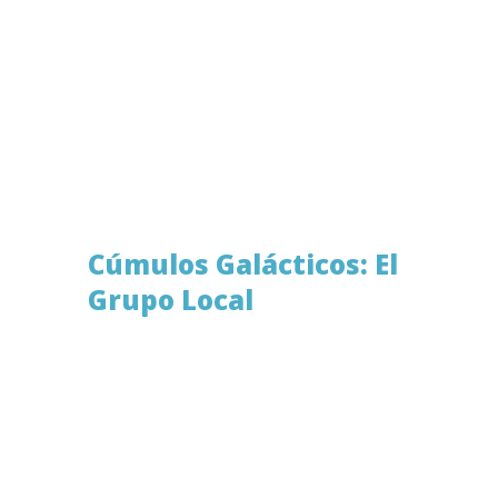
Ahora demos un paso más allá de
nuestra galaxia para ir vislumbrando
nuestro espacio conocido ya dejando un
poco de lado las dimensiones y las
comparaciones.
Cúmulos Galácticos: El
Grupo Local