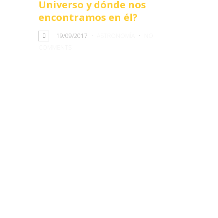
Universo y dónde nos
encontramos en él?
19/09/2017
ASTRONOMÍA
NO
COMMENTS
Siempre la humanidad ha tenido el afán
por conocer qué hay más allá de lo que
conoce, superar sus limitaciones y
levantar las cortinas que limitan su mirada
hacia un horizonte más lejano que se
desea siempre superar. El camino hacia
ese descubrimiento ha estado lleno de
dificultades incluso por razones que no
tienen que ver mucho con la ciencia, pero
a pesar de ello y de los múltiples fracasos
la ciencia ha logrado ir vislumbrando un
poco sobre ese Universo que le rodea y
el lugar que ocupamos en él.