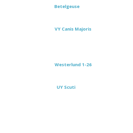
La Estrella
Betelgeuse
, que es una
supergigante roja de la constelación de
Orión, mediría 118 centímetros.
La estrella
VY Canis Majoris
(VY
CMa), una hipergigante roja de la
constelación de Canis Major que se
consideró la más grande conocida,
mediría 1 metro con 42 centímetros.
La estrella
Westerlund 1-26
, una
hipergigante roja, mediría 1 metro con
53 centímetros.
Y la estrella
UY Scuti
, que es
actualmente la estrella más grande
conocida hasta ahora, mediría 1 metro
con 71 centímetros.