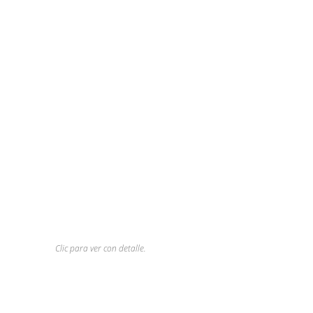
Clic para ver con detalle.
Mercurio estaría a 4,16 centímetros.