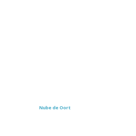
Adicionalmente:
La
Nube de Oort
tendría un tamaño
aproximado de 5,3 kilómetros.
La luz viajaría en un año 6,8
kilómetros.