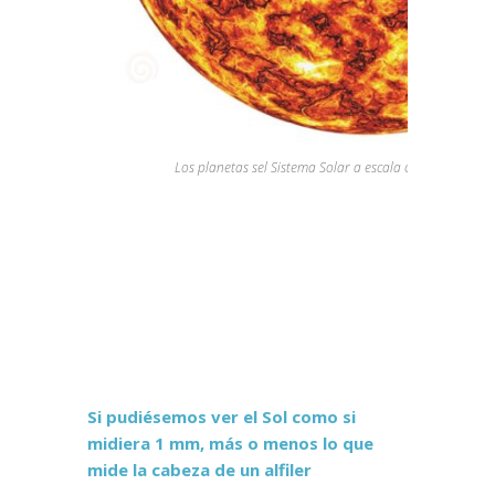
Los planetas sel Sistema Solar a escala con el Sol. Hace 
Pero aún a esta escala resulta difícil
poder representar la distancia entre cada
planeta (¡Neptuno estaría a poco más de
1.7 kilómetros!), para ello
empequeñeceremos todo aún más.
Si pudiésemos ver el Sol como si
midiera 1 mm, más o menos lo que
mide la cabeza de un alfiler
, ¿a qué