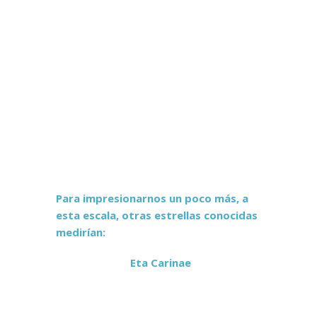
Urano estaría 2 metros.
Neptuno a 3 metros con 23
centímetros.
Para impresionarnos un poco más, a
esta escala, otras estrellas conocidas
medirían:
La estrella
Eta Carinae
, que es una
estrella variable luminosa hipermasiva
de la constelación de la Quilla, mediría
18 centímetros.