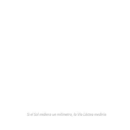
Si el Sol midiera un milímetro, la Vía Láctea mediría 679.650 Kms equ
Luna.