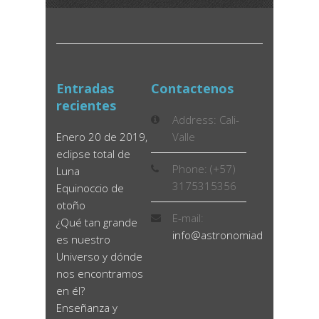
Entradas
Contactenos
recientes
Address: Cali-
Enero 20 de 2019,
Valle
eclipse total de
Phone: (+57)
Luna
3175315356
Equinoccio de
otoño
E-mail:
¿Qué tan grande
info@astronomiadidactica.co
es nuestro
Universo y dónde
nos encontramos
en él?
Enseñanza y