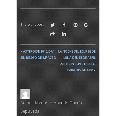
Share this post:
«
ASTEROIDE 2012 DA14:
LA NOCHE DEL ECLIPSE DE
SIN RIESGO DE IMPACTO
LUNA DEL 15 DE ABRIL
2014: ¡UN ESPECTÁCULO
PARA DISFRUTAR!
»
Author:
Marino Hernando Guarín
Sepúlveda