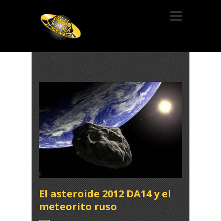
El asteroide 2012 DA14 y el
meteorito ruso