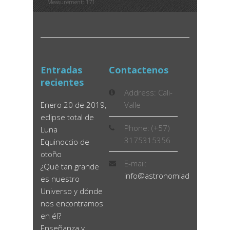
Measurement: 171
Entradas
Contactenos
recientes
Address: Cali-
Enero 20 de 2019,
Valle
eclipse total de
Phone: (+57)
Luna
3175315356
Equinoccio de
otoño
E-mail:
¿Qué tan grande
info@astronomiadidactica.co
es nuestro
Universo y dónde
nos encontramos
en él?
Enseñanza y