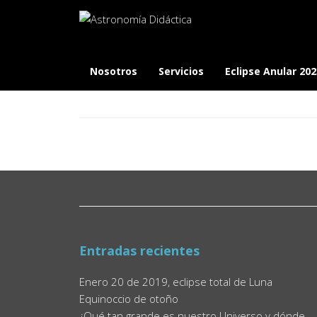
Category:
Tech
Nosotros
Servicios
Eclipse Anular 202
Entradas recientes
Enero 20 de 2019, eclipse total de Luna
Equinoccio de otoño
¿Qué tan grande es nuestro Universo y dónde