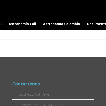
3
Astronomía Cali
Astronomía Colombia
Document
Contactenos
Address: Cali-Valle
Phone: (+57) 3175315356