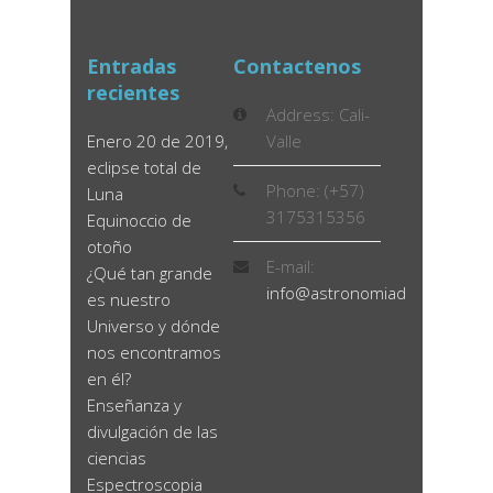
Entradas
Contactenos
recientes
Address: Cali-
Enero 20 de 2019,
Valle
eclipse total de
Phone: (+57)
Luna
3175315356
Equinoccio de
otoño
E-mail:
¿Qué tan grande
info@astronomiadidactica.co
es nuestro
Universo y dónde
nos encontramos
en él?
Enseñanza y
divulgación de las
ciencias
Espectroscopia